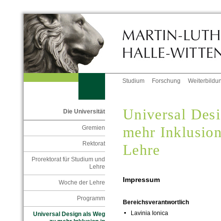
Studium
Forschung
Weiterbildu
Universal Des
Die Universität
mehr Inklusio
Gremien
Rektorat
Lehre
Prorektorat für Studium und
Lehre
Impressum
Woche der Lehre
Programm
Bereichsverantwortlich
Lavinia Ionica
Universal Design als Weg