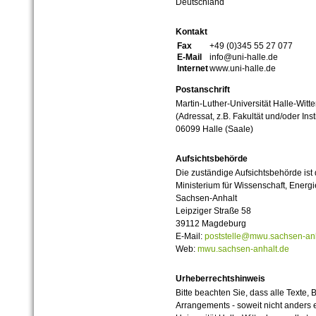
Deutschland
Kontakt
Fax
+49 (0)345 55 27 077
E-Mail
info@uni-halle.de
Internet
www.uni-halle.de
Postanschrift
Martin-Luther-Universität Halle-Witt
(Adressat, z.B. Fakultät und/oder Inst
06099 Halle (Saale)
Aufsichtsbehörde
Die zuständige Aufsichtsbehörde ist
Ministerium für Wissenschaft, Ener
Sachsen-Anhalt
Leipziger Straße 58
39112 Magdeburg
E-Mail:
poststelle@mwu.sachsen-anh
Web:
mwu.sachsen-anhalt.de
Urheberrechtshinweis
Bitte beachten Sie, dass alle Texte, 
Arrangements - soweit nicht anders er