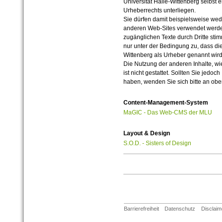
Universität Halle-Wittenberg selbst 
Urheberrechts unterliegen.
Sie dürfen damit beispielsweise wed
anderen Web-Sites verwendet werde
zugänglichen Texte durch Dritte sti
nur unter der Bedingung zu, dass die
Wittenberg als Urheber genannt wird
Die Nutzung der anderen Inhalte, wie
ist nicht gestattet. Sollten Sie jedo
haben, wenden Sie sich bitte an ob
Content-Management-System
MaGIC - Das Web-CMS der MLU
Layout & Design
S.O.D. - Sisters of Design
Barrierefreiheit
Datenschutz
Disclaim